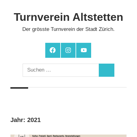
Zum
Inhalt
Turnverein Altstetten
springen
Der grösste Turnverein der Stadt Zürich.
Facebook
Instagram
YouTube
Suchen
Suchen
nach:
Jahr:
2021