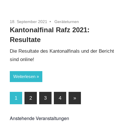
18. September 2021
Geräteturnen
Kantonalfinal Rafz 2021:
Resultate
Die Resultate des Kantonalfinals und der Bericht
sind online!
Weiterlesen
Seitennummerierung
Nächste
1
2
3
4
»
Beiträge
der
Anstehende Veranstaltungen
Beiträge