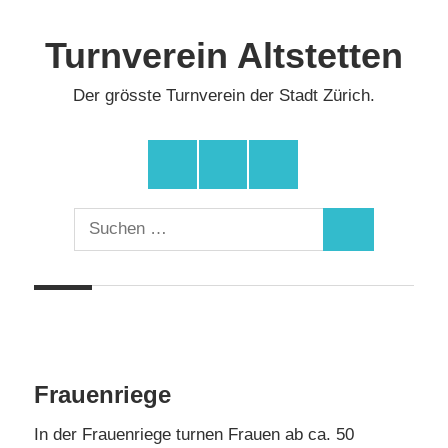
Zum
Inhalt
Turnverein Altstetten
springen
Der grösste Turnverein der Stadt Zürich.
Facebook
Instagram
YouTube
Suchen
Suchen
nach:
Frauenriege
In der Frauenriege turnen Frauen ab ca. 50