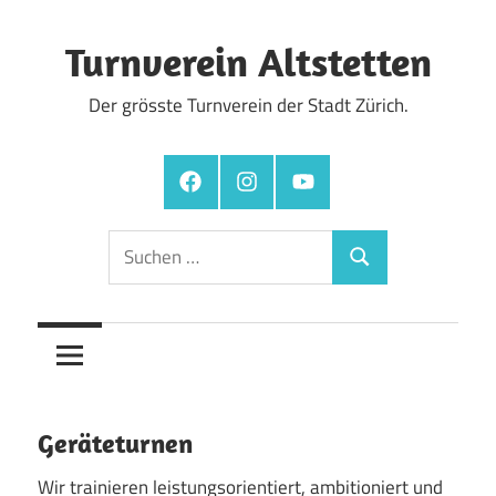
Zum
Inhalt
Turnverein Altstetten
springen
Der grösste Turnverein der Stadt Zürich.
Facebook
Instagram
YouTube
Suchen
Suchen
nach:
Geräteturnen
Wir trainieren leistungsorientiert, ambitioniert und