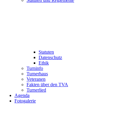
Statuten und Reglemente
Statuten
Datenschutz
Ethik
Turninfo
Turnerhaus
Veteranen
Fakten über den TVA
Turnerlied
Agenda
Fotogalerie