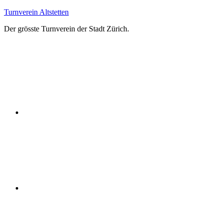
Zum
Turnverein Altstetten
Inhalt
Der grösste Turnverein der Stadt Zürich.
springen
Facebook
Instagram
YouTube