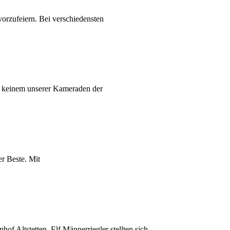
orzufeiern. Bei verschiedensten
n keinem unserer Kameraden der
r Beste. Mit
 Altstetten. Elf Männerriegler stellten sich