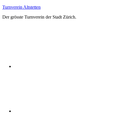
Zum
Turnverein Altstetten
Inhalt
Der grösste Turnverein der Stadt Zürich.
springen
Facebook
Instagram
YouTube