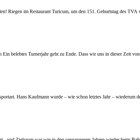
llen! Riegen im Restaurant Turicum, um den 151. Geburtstag des TVA v
Ein belebtes Turnerjahr geht zu Ende. Dass wir uns in dieser Zeit vo
portart. Hans Kaufmann wurde – wie schon letztes Jahr – wiederum de
t- und Zielraum war wie in den vergangenen Jahren wieder beim Bahnhof