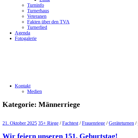
Turninfo
Turnerhaus
Veteranen
Fakten über den TVA
Turnerlied
Agenda
Fotogalerie
Kontakt
Medien
Kategorie:
Männerriege
21. Oktober 2025
35+ Riege
/
Fachtest
/
Frauenriege
/
Geräteturnen
/
Wir feiern unseren 151. Geburtstag!