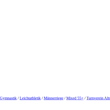
Gymnastik
/
Leichtathletik
/
Männerriege
/
Mixed 55+
/
Turnverein Alts