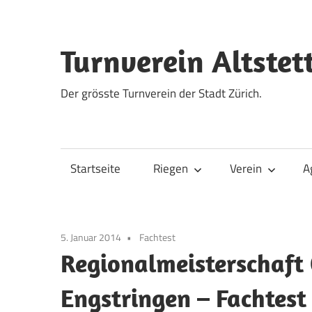
Zum
Inhalt
springen
Turnverein Altstet
Der grösste Turnverein der Stadt Zürich.
Startseite
Riegen
Verein
A
5. Januar 2014
Fachtest
Regionalmeisterschaft
Engstringen – Fachtest