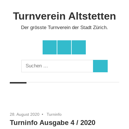
Zum
Inhalt
Turnverein Altstetten
springen
Der grösste Turnverein der Stadt Zürich.
Facebook
Instagram
YouTube
Suchen
Suchen
nach:
28. August 2020
Turninfo
Turninfo Ausgabe 4 / 2020