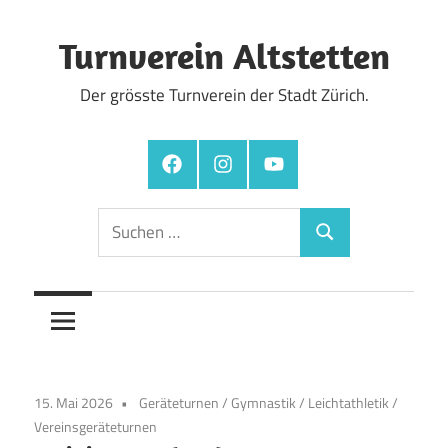
Zum
Inhalt
Turnverein Altstetten
springen
Der grösste Turnverein der Stadt Zürich.
Facebook
Instagram
YouTube
Suchen
Suchen
nach:
15. Mai 2026
Geräteturnen
/
Gymnastik
/
Leichtathletik
/
Vereinsgeräteturnen