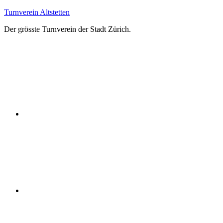
Zum
Turnverein Altstetten
Inhalt
Der grösste Turnverein der Stadt Zürich.
springen
Facebook
Instagram
YouTube