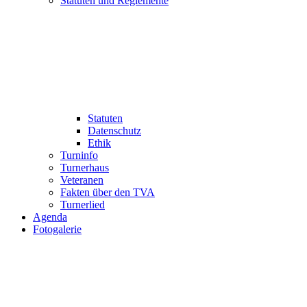
Statuten und Reglemente
Statuten
Datenschutz
Ethik
Turninfo
Turnerhaus
Veteranen
Fakten über den TVA
Turnerlied
Agenda
Fotogalerie