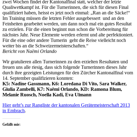
zwei Wochen findet der Kantonalfinal statt, welcher der letzte
Qualiwettkampf ist. Für die Turnerinnen, die sich für diesen Final
qualifiziert haben, heisst es jetzt noch einmal: „Ran an die Säcke!“
Im Training müssen die letzten Fehler ausgebessert und an den
Feinheiten gearbeitet werden, um dann noch mal ein gutes Resultat
zu erzielen. Für die einen beginnt nun schon die Vorbereitung für
nächstes Jahr. Neue Elemente werden erlernt und alte perfektioniert.
Für die eine oder andere Turnerin geht die Reise vielleicht noch
weiter bis an die Schweizermeisterschaften.“
Bericht von Naëmi Orlando
Wir gratulieren allen Turnerinnen zu den erzielten Resultaten und
freuen uns alle riesig, dass sich folgende Turnerinnen dieses Jahr
durch ihre gezeigten Leistungen für den Zürcher Kantonalfinal vom
14. September qualifizieren konnten:
K5: Nadine Gassmann, K6: Loredana Di Vito, Sara Walker,
Giulia Zambelli, K7: Naëmi Orlando, KD: Ramona Blum,
Melanie Ruosch, Noella Kadi, Eva Ulmann
Hier geht’s zur Rangliste der kantonalen Gerätemeisterschaft 2013
in Embrach
.
Gefällt mir: