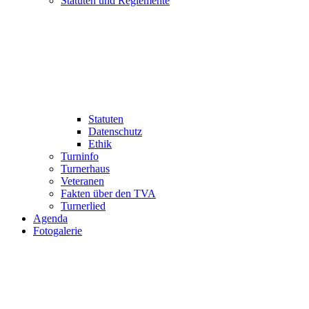
Statuten und Reglemente
Statuten
Datenschutz
Ethik
Turninfo
Turnerhaus
Veteranen
Fakten über den TVA
Turnerlied
Agenda
Fotogalerie