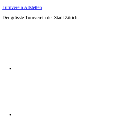
Zum
Turnverein Altstetten
Inhalt
Der grösste Turnverein der Stadt Zürich.
springen
Facebook
Instagram
YouTube