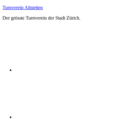
Zum
Turnverein Altstetten
Inhalt
Der grösste Turnverein der Stadt Zürich.
springen
Facebook
Instagram
YouTube