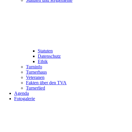
Statuten und Reglemente
Statuten
Datenschutz
Ethik
Turninfo
Turnerhaus
Veteranen
Fakten über den TVA
Turnerlied
Agenda
Fotogalerie