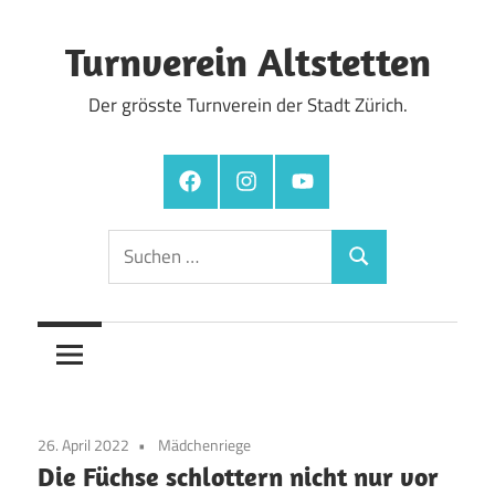
Zum
Inhalt
Turnverein Altstetten
springen
Der grösste Turnverein der Stadt Zürich.
Facebook
Instagram
YouTube
Suchen
Suchen
nach:
26. April 2022
Mädchenriege
Die Füchse schlottern nicht nur vor