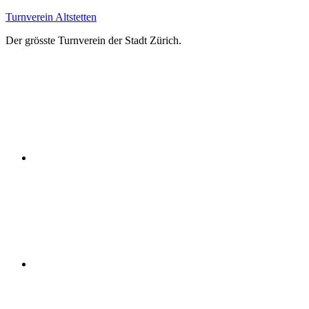
Zum
Turnverein Altstetten
Inhalt
Der grösste Turnverein der Stadt Zürich.
springen
Facebook
Instagram
YouTube