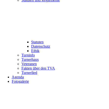
Statuten und Reglemente
Statuten
Datenschutz
Ethik
Turninfo
Turnerhaus
Veteranen
Fakten über den TVA
Turnerlied
Agenda
Fotogalerie