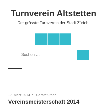
Zum
Inhalt
Turnverein Altstetten
springen
Der grösste Turnverein der Stadt Zürich.
Facebook
Instagram
YouTube
Suchen
Suchen
nach:
17. März 2014
Geräteturnen
Vereinsmeisterschaft 2014