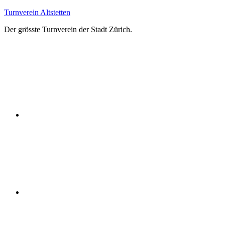
Zum
Turnverein Altstetten
Inhalt
Der grösste Turnverein der Stadt Zürich.
springen
Facebook
Instagram
YouTube