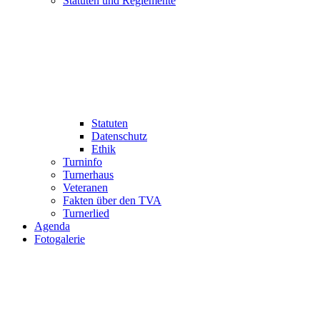
Statuten und Reglemente
Statuten
Datenschutz
Ethik
Turninfo
Turnerhaus
Veteranen
Fakten über den TVA
Turnerlied
Agenda
Fotogalerie