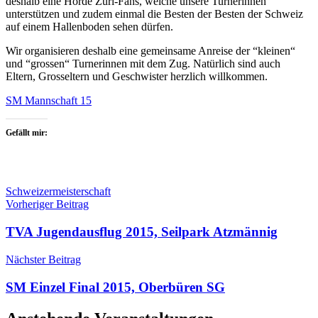
deshalb eine Horde Züri-Fans, welche unsere Turnerinnen
unterstützen und zudem einmal die Besten der Besten der Schweiz
auf einem Hallenboden sehen dürfen.
Wir organisieren deshalb eine gemeinsame Anreise der “kleinen“
und “grossen“ Turnerinnen mit dem Zug. Natürlich sind auch
Eltern, Grosseltern und Geschwister herzlich willkommen.
SM Mannschaft 15
Gefällt mir:
Schweizermeisterschaft
Beitragsnavigation
Vorheriger Beitrag
TVA Jugendausflug 2015, Seilpark Atzmännig
Nächster Beitrag
SM Einzel Final 2015, Oberbüren SG