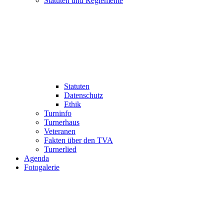
Statuten und Reglemente
Statuten
Datenschutz
Ethik
Turninfo
Turnerhaus
Veteranen
Fakten über den TVA
Turnerlied
Agenda
Fotogalerie