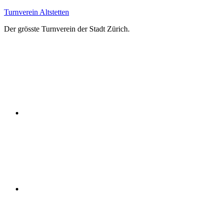
Zum
Turnverein Altstetten
Inhalt
Der grösste Turnverein der Stadt Zürich.
springen
Facebook
Instagram
YouTube