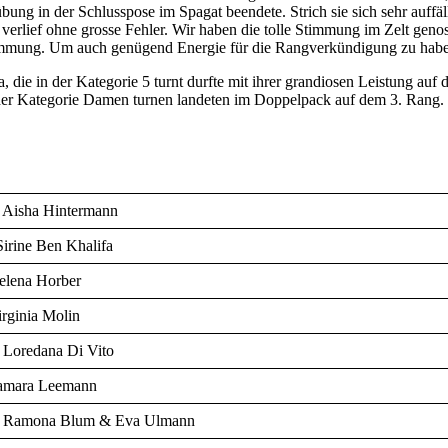
bung in der Schlusspose im Spagat beendete. Strich sie sich sehr auffä
rlief ohne grosse Fehler. Wir haben die tolle Stimmung im Zelt genos
timmung. Um auch genügend Energie für die Rangverkündigung zu haben
die in der Kategorie 5 turnt durfte mit ihrer grandiosen Leistung auf
er Kategorie Damen turnen landeten im Doppelpack auf dem 3. Rang. Wir
 Aisha Hintermann
Sirine Ben Khalifa
elena Horber
irginia Molin
 Loredana Di Vito
Tamara Leemann
* Ramona Blum & Eva Ulmann