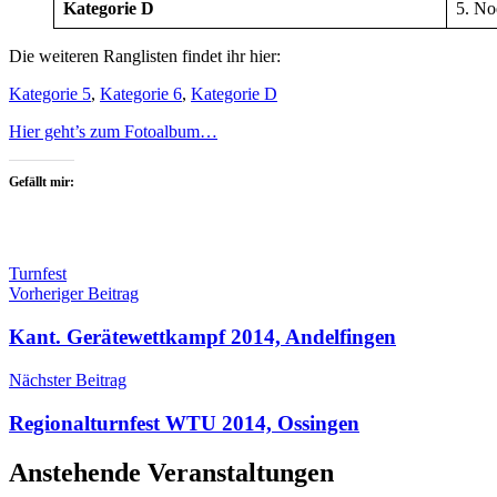
Kategorie D
5. No
Die weiteren Ranglisten findet ihr hier:
Kategorie 5
,
Kategorie 6
,
Kategorie D
Hier geht’s zum Fotoalbum…
Gefällt mir:
Turnfest
Beitragsnavigation
Vorheriger Beitrag
Kant. Gerätewettkampf 2014, Andelfingen
Nächster Beitrag
Regionalturnfest WTU 2014, Ossingen
Anstehende Veranstaltungen