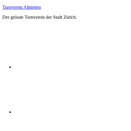
Zum
Turnverein Altstetten
Inhalt
Der grösste Turnverein der Stadt Zürich.
springen
Facebook
Instagram
YouTube