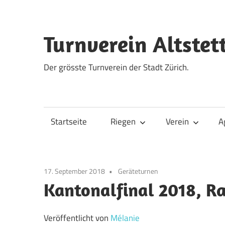
Zum
Inhalt
springen
Turnverein Altstet
Der grösste Turnverein der Stadt Zürich.
Startseite
Riegen
Verein
A
17. September 2018
Geräteturnen
Kantonalfinal 2018, Ra
Veröffentlicht von
Mélanie