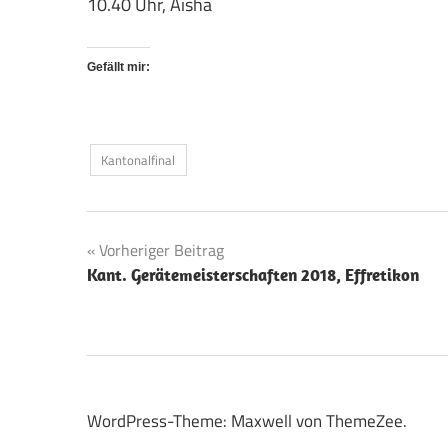
10.40 Uhr, Aisha
Gefällt mir:
Kantonalfinal
Vorheriger Beitrag
Beitragsnavigation
Kant. Gerätemeisterschaften 2018, Effretikon
WordPress-Theme: Maxwell von ThemeZee.