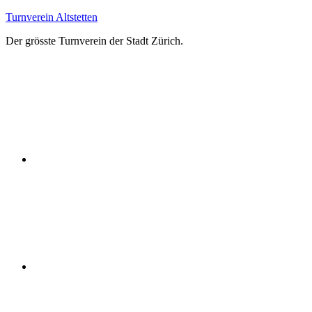
Zum
Turnverein Altstetten
Inhalt
Der grösste Turnverein der Stadt Zürich.
springen
Facebook
Instagram
YouTube