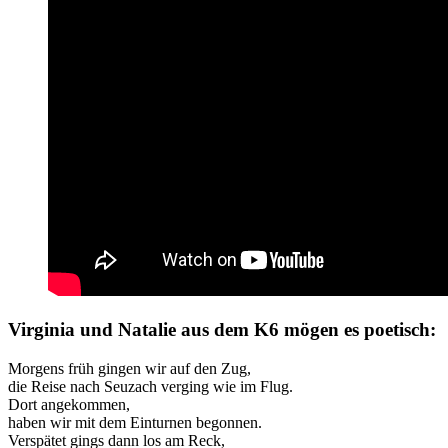
Virginia und Natalie aus dem K6 mögen es poetisch:
Morgens früh gingen wir auf den Zug,
die Reise nach Seuzach verging wie im Flug.
Dort angekommen,
haben wir mit dem Einturnen begonnen.
Verspätet gings dann los am Reck,