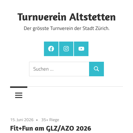
Zum
Inhalt
Turnverein Altstetten
springen
Der grösste Turnverein der Stadt Zürich.
Facebook
Instagram
YouTube
Suchen
Suchen
nach:
15. Juni 2026
35+ Riege
Fit+Fun am GLZ/AZO 2026