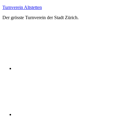
Zum
Turnverein Altstetten
Inhalt
Der grösste Turnverein der Stadt Zürich.
springen
Facebook
Instagram
YouTube