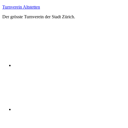
Zum
Turnverein Altstetten
Inhalt
Der grösste Turnverein der Stadt Zürich.
springen
Facebook
Instagram
YouTube