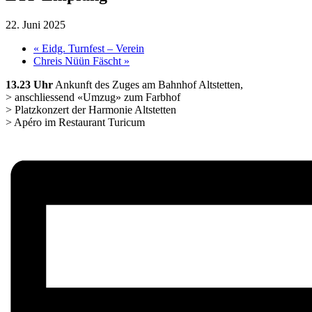
22. Juni 2025
«
Eidg. Turnfest – Verein
Chreis Nüün Fäscht
»
13.23 Uhr
Ankunft des Zuges am Bahnhof Altstetten,
> anschliessend «Umzug» zum Farbhof
> Platzkonzert der Harmonie Altstetten
> Apéro im Restaurant Turicum