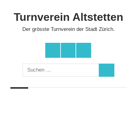
Zum
Inhalt
Turnverein Altstetten
springen
Der grösste Turnverein der Stadt Zürich.
Facebook
Instagram
YouTube
Suchen
Suchen
nach: