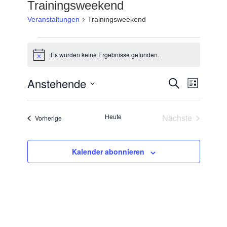
Trainingsweekend
Veranstaltungen
Trainingsweekend
Veranstaltungen
Es wurden keine Ergebnisse gefunden.
Hinweis
Anstehende
Verans
Veransta
Suche
Liste
Datum
Ansich
Suche
wählen.
Naviga
Heute
Nächste
Veranstaltungen
Vorherige
und
Veranstaltun
Ansichten
Kalender abonnieren
Navigati