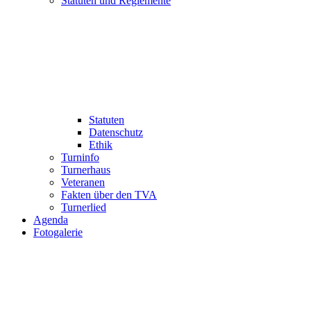
Statuten und Reglemente
Statuten
Datenschutz
Ethik
Turninfo
Turnerhaus
Veteranen
Fakten über den TVA
Turnerlied
Agenda
Fotogalerie