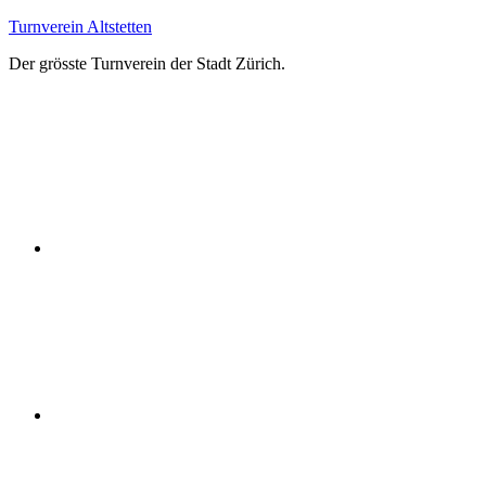
Zum
Turnverein Altstetten
Inhalt
Der grösste Turnverein der Stadt Zürich.
springen
Facebook
Instagram
YouTube