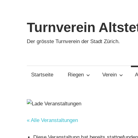
Zum
Inhalt
springen
Turnverein Altste
Der grösste Turnverein der Stadt Zürich.
Startseite
Riegen
Verein
A
« Alle Veranstaltungen
Diese Veranstaltung hat bereits stattgefunden