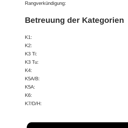
Rangverkündigung:
Betreuung der Kategorien
K1:
K2:
K3 Ti:
K3 Tu:
K4:
K5A/B:
K5A:
K6:
K7/D/H: