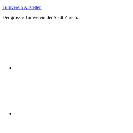
Zum
Turnverein Altstetten
Inhalt
Der grösste Turnverein der Stadt Zürich.
springen
Facebook
Instagram
YouTube