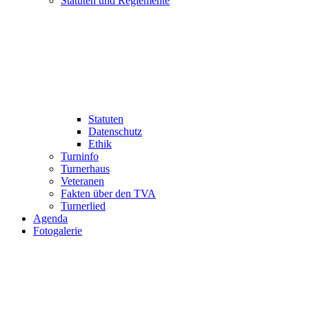
Statuten und Reglemente
Statuten
Datenschutz
Ethik
Turninfo
Turnerhaus
Veteranen
Fakten über den TVA
Turnerlied
Agenda
Fotogalerie