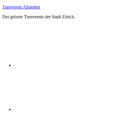
Zum
Turnverein Altstetten
Inhalt
Der grösste Turnverein der Stadt Zürich.
springen
Facebook
Instagram
YouTube