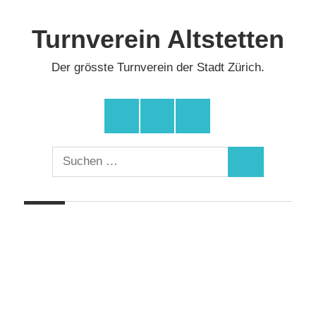
Zum
Inhalt
Turnverein Altstetten
springen
Der grösste Turnverein der Stadt Zürich.
Facebook
Instagram
YouTube
Suchen
Suchen
nach: