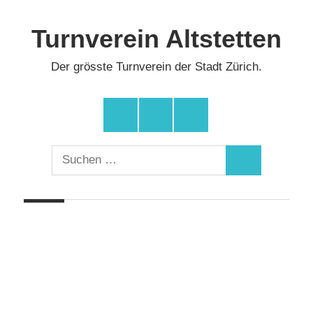
Zum
Inhalt
Turnverein Altstetten
springen
Der grösste Turnverein der Stadt Zürich.
Facebook
Instagram
YouTube
Suchen
Suchen
nach: