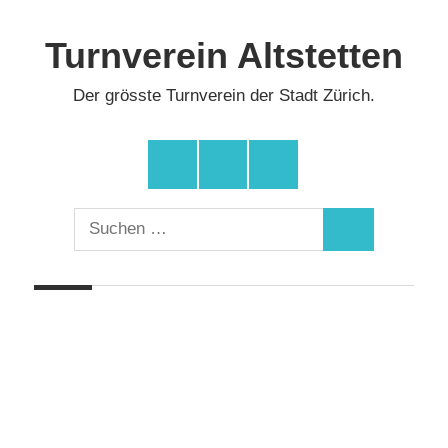
Zum
Inhalt
Turnverein Altstetten
springen
Der grösste Turnverein der Stadt Zürich.
Facebook
Instagram
YouTube
Suchen
Suchen
nach: