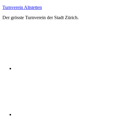
Zum
Turnverein Altstetten
Inhalt
Der grösste Turnverein der Stadt Zürich.
springen
Facebook
Instagram
YouTube