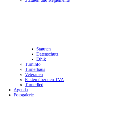
Statuten und Reglemente
Statuten
Datenschutz
Ethik
Turninfo
Turnerhaus
Veteranen
Fakten über den TVA
Turnerlied
Agenda
Fotogalerie