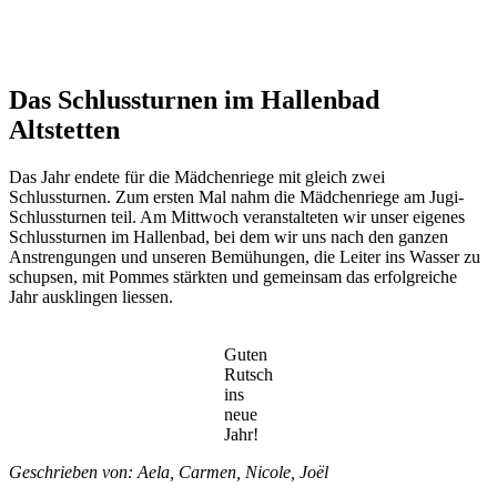
Ein Moment den wir nie vergessen werden!
Das Schlussturnen im Hallenbad
Altstetten
Das Jahr endete für die Mädchenriege mit gleich zwei
Schlussturnen. Zum ersten Mal nahm die Mädchenriege am Jugi-
Schlussturnen teil. Am Mittwoch veranstalteten wir unser eigenes
Schlussturnen im Hallenbad, bei dem wir uns nach den ganzen
Anstrengungen und unseren Bemühungen, die Leiter ins Wasser zu
schupsen, mit Pommes stärkten und gemeinsam das erfolgreiche
Jahr ausklingen liessen.
Guten
Rutsch
ins
neue
Jahr!
Geschrieben von: Aela, Carmen, Nicole, Joël