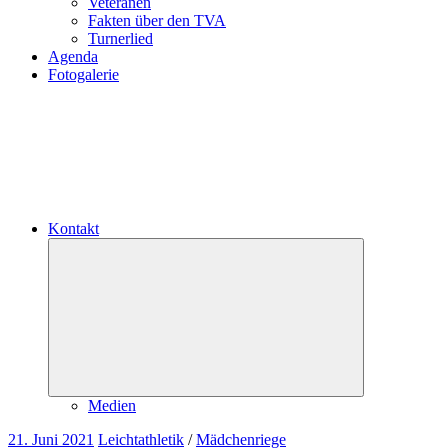
Veteranen
Fakten über den TVA
Turnerlied
Agenda
Fotogalerie
Kontakt
Untermenü
öffnen
Medien
21. Juni 2021
Leichtathletik
/
Mädchenriege