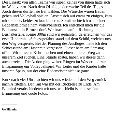
Der Einsatz von allen Teams war super, keines von ihnen hatte sich
im Wald verirrt. Nach dem OL folgte der zweite Teil des Tages.
Auch diesen durften sie frei wählen. Die Wünsche waren Baden
gehen und Volleyball spielen. Anstatt sich auf etwas zu einigen, kam
mir die Idee, beides zu kombinieren. Somit suchte ich nach einer
Badeanstalt mit einem Volleyballfeld. Ich entschied mich für die
Badeanstalt in Birmensdorf. Wir brachen auf in Richtung
Bushaltestelle. Keine 300m sind wir gegangen, da erreichten wir das
erste Hindernis. «Schiessgefahr» stand auf dem Schild, welches uns
den Weg versperrte. Bei der Planung des Ausfluges, hatte ich den
Schiessstand am Hasenrain vergessen. Dieser hatte am Samstag
offen. Wir mussten Kehrt machen und einen anderen Weg zu
unserem Ziel suchen. Eine Stunde später, haben wir dieses dann
auch erreicht. Die Action ging weiter. Ringen im Wasser und zur
Entspannung ein Volleyballspiel. Wir Leiter und die Kinder hatte
unseren Spass, nur der eine Bademeister nicht so ganz.
Kurz nach vier Uhr machten wir uns wieder auf den Weg zurück
nach Altstetten. Der Tag war mit der Rückreise zu Ende. Am
Bahnhof verabschiedeten wir uns, was bleibt ist eine schöne
Erinnerung und coole Fotos.
Gefällt mir: