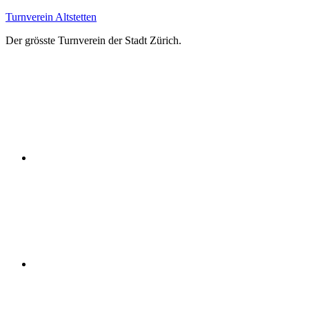
Zum
Turnverein Altstetten
Inhalt
Der grösste Turnverein der Stadt Zürich.
springen
Facebook
Instagram
YouTube