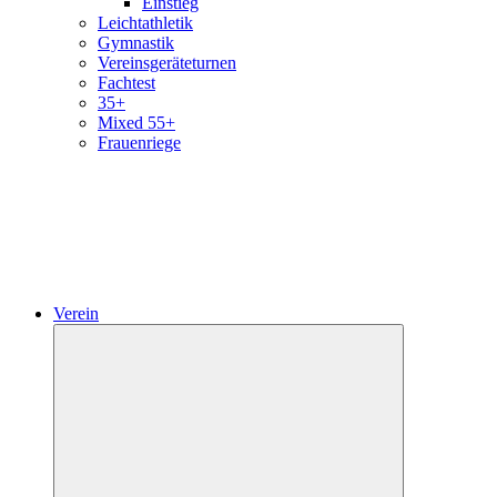
Einstieg
Leichtathletik
Gymnastik
Vereinsgeräteturnen
Fachtest
35+
Mixed 55+
Frauenriege
Verein
Untermenü
öffnen