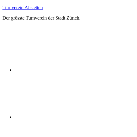
Zum
Turnverein Altstetten
Inhalt
Der grösste Turnverein der Stadt Zürich.
springen
Facebook
Instagram
YouTube