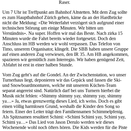
Raser.
Um 7 Uhr ist Treffpunkt am Bahnhof Altstetten. Mit dem Zug sollte
es zum Hauptbahnhof Zürich gehen, käme da an der Hardbrücke
nicht die Meldung: «Die Weiterfahrt verzögert sich aufgrund einer
technischen Störung um einige Minuten. Wir bitten um
Verständnis». Na super. Hoffen wir mal das Beste. Nach zirka 15
Minuten wurde die Fahrt bereits wieder fortgesetzt. Doch den
Anschluss im HB werden wir wohl verpassen. Das Telefon von
Timo, unserem Organisator, klingelt. Die SBB haben unsere Gruppe
auf einen anderen Zug verwiesen, den IR 35. Am HB angekommen,
spazieren wir gemütlich zum Interregio. Wir haben genügend Zeit,
Abfahrt ist erst in einer halben Stunde.
Vom Zug geht’s auf die Gondel. An der Zwischenstation, wo unser
Turnerhaus liegt, deponieren wir das Gepäck und fassen die Ski-
und Snowboardmonturen, welche mit unserem Küchen-Team
separat angereist sind. Natürlich darf bei uns Turnern hierbei die
Musik nicht fehlen: «Shimmy shimmy yay, shimmy yay, shimmy
ya…» Ja, etwas grenzwertig dieses Lied, ich weiss. Doch es gibt
einen völlig harmlosen Grund, weshalb die Kinder den Song so
feiern. Einer der Leiter trägt den Familiennamen Schimmelpfenig.
Als Spitznamen resultiert Schimi: «Schimi Schimi yay, Schimi yay,
Schimi ya…» Das Lied von Jason Derulo werden wir dieses
Wochenende wohl noch öfters hören. Die Kids werden für die Piste