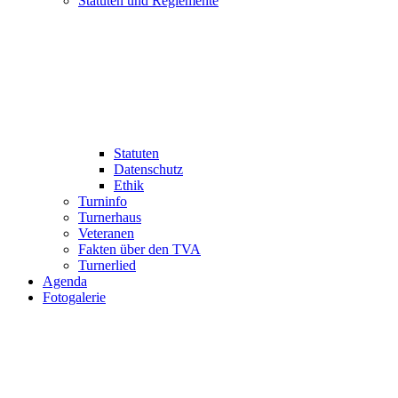
Statuten und Reglemente
Statuten
Datenschutz
Ethik
Turninfo
Turnerhaus
Veteranen
Fakten über den TVA
Turnerlied
Agenda
Fotogalerie