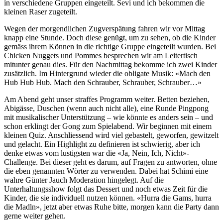
in verschiedene Gruppen eingeteilt. Sevi und ich bekommen die
kleinen Raser zugeteilt.
Wegen der morgendlichen Zugverspätung fahren wir vor Mittag
knapp eine Stunde. Doch diese genügt, um zu sehen, ob die Kinder
gemäss ihrem Können in die richtige Gruppe eingeteilt wurden. Bei
Chicken Nuggets und Pommes besprechen wir am Leitertisch
mitunter genau dies. Für den Nachmittag bekomme ich zwei Kinder
zusätzlich. Im Hintergrund wieder die obligate Musik: «Mach den
Hub Hub Hub. Mach den Schrauber, Schrauber, Schrauber…»
Am Abend geht unser straffes Programm weiter. Betten beziehen,
Abigässe, Duschen (wenn auch nicht alle), eine Runde Pingpong
mit musikalischer Unterstützung – wie könnte es anders sein – und
schon erklingt der Gong zum Spielabend. Wir beginnen mit einem
kleinen Quiz. Anschliessend wird viel gebastelt, geworfen, gewitzelt
und gelacht. Ein Highlight zu definieren ist schwierig, aber ich
denke etwas vom lustigsten war die «Ja, Nein, Ich, Nicht»-
Challenge. Bei dieser geht es darum, auf Fragen zu antworten, ohne
die eben genannten Wörter zu verwenden. Dabei hat Schimi eine
wahre Günter Jauch Moderation hingelegt. Auf die
Unterhaltungsshow folgt das Dessert und noch etwas Zeit für die
Kinder, die sie individuell nutzen können. «Hurra die Gams, hurra
die Madln», jetzt aber etwas Ruhe bitte, morgen kann die Party dann
gerne weiter gehen.