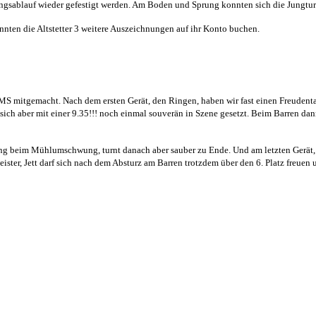
ngsablauf wieder gefestigt werden. Am Boden und Sprung konnten sich die Jungturn
nnten die Altstetter 3 weitere Auszeichnungen auf ihr Konto buchen.
MS mitgemacht. Nach dem ersten Gerät, den Ringen, haben wir fast einen Freudentanz
sich aber mit einer 9.35!!! noch einmal souverän in Szene gesetzt. Beim Barren dann
g beim Mühl­umschwung, turnt danach aber sauber zu Ende. Und am letzten Gerät, d
ster, Jett darf sich nach dem Absturz am Barren trotzdem über den 6. Platz freuen u