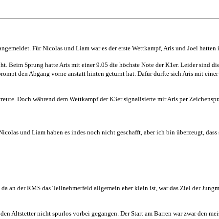
angemeldet. Für Nicolas und Liam war es der erste Wett­kampf, Aris und Joel hatten i
cht. Beim Sprung hatte Aris mit einer 9.05 die höchste Note der K1er. Leider sind 
rompt den Abgang vorne anstatt hinten geturnt hat. Dafür durfte sich Aris mit einer
treute. Doch während dem Wettkampf der K3er signalisierte mir Aris per Zeichensp
colas und Liam haben es indes noch nicht geschafft, aber ich bin überzeugt, dass si
nd da an der RMS das Teilnehmerfeld allgemein eher klein ist, war das Ziel der Jung
en Alt­stetter nicht spurlos vorbei gegangen. Der Start am Barren war zwar den me