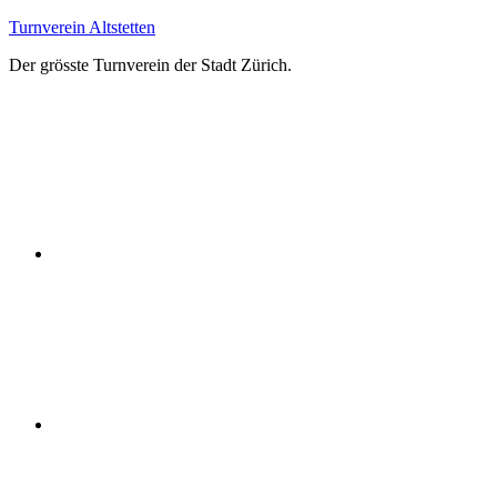
Zum
Turnverein Altstetten
Inhalt
Der grösste Turnverein der Stadt Zürich.
springen
Facebook
Instagram
YouTube