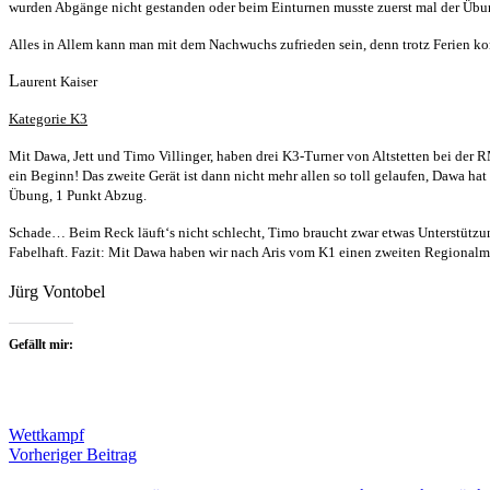
wurden Abgänge nicht ge­standen oder beim Einturnen musste zuerst mal der Übu
Alles in Allem kann man mit dem Nachwuchs zufrieden sein, denn trotz Ferien ko
L
aurent Kaiser
Kategorie K3
Mit Dawa, Jett und Timo Villinger, haben drei K3-Turner von Altstetten bei der R
ein Beginn! Das zweite Gerät ist dann nicht mehr allen so toll gelaufen, Dawa hat 
Übung, 1 Punkt Abzug.
Schade… Beim Reck läuft‘s nicht schlecht, Timo braucht zwar etwas Unterstützun
Fabelhaft. Fazit: Mit Dawa haben wir nach Aris vom K1 einen zweiten Regional­mei
Jürg Vontobel
Gefällt mir:
Wettkampf
Beitragsnavigation
Vorheriger Beitrag