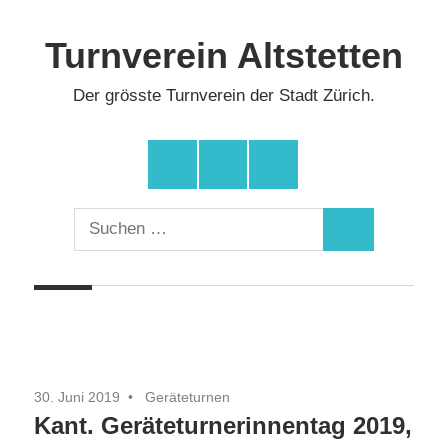
Zum
Inhalt
Turnverein Altstetten
springen
Der grösste Turnverein der Stadt Zürich.
Facebook
Instagram
YouTube
Suchen
Suchen
nach:
30. Juni 2019
Geräteturnen
Kant. Geräteturnerinnentag 2019,