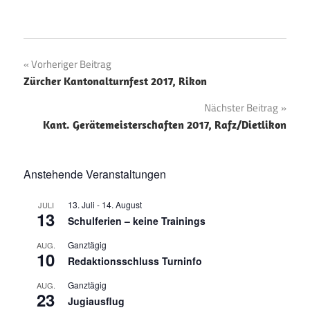
Beitragsnavigation
Vorheriger Beitrag
Zürcher Kantonalturnfest 2017, Rikon
Nächster Beitrag
Kant. Gerätemeisterschaften 2017, Rafz/Dietlikon
Anstehende Veranstaltungen
13. Juli
-
14. August
JULI
13
Schulferien – keine Trainings
Ganztägig
AUG.
10
Redaktionsschluss Turninfo
Ganztägig
AUG.
23
Jugiausflug