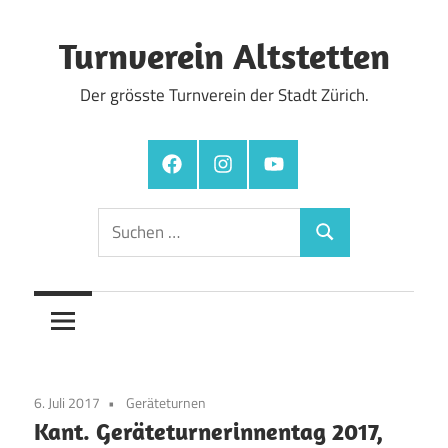
Zum
Inhalt
Turnverein Altstetten
springen
Der grösste Turnverein der Stadt Zürich.
Facebook
Instagram
YouTube
Suchen
Suchen
nach:
6. Juli 2017
Geräteturnen
Kant. Geräteturnerinnentag 2017,