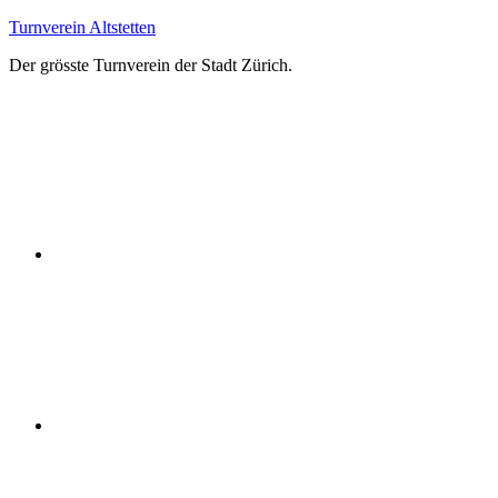
Zum
Turnverein Altstetten
Inhalt
Der grösste Turnverein der Stadt Zürich.
springen
Facebook
Instagram
YouTube