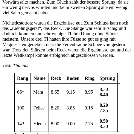
Vorwärtssalto machen. Zum Glück zählt der bessere Sprung, da sie
ein wenig nervös wurden und beim zweiten Sprung alle ein wenig
viel Salto gemacht haben.
Nichtsdestotrotz waren die Ergebnisse gut. Zum Schluss kam noch
das „Lieblingsgerät“, das Reck. Die Stange war sehr rutschig und
dadurch konnten nur sehr wenige TI ihre Übung ohne Stürze
meistern. Unsere drei TI hatten ihre Füsse so gut es ging mit
Magnesia eingerieben, dass die Ferienbräune Schnee von gestern
war. Trotz den Stürzen beim Reck waren die Ergebnisse gut und der
letzte Wettkampf konnte erfolgreich abgeschlossen werden.
Text: Thomas
Rang
Name
Reck
Boden
Ring
Sprung
Total
8.30
66*
Mara
8.65
9.15
8.95
35.15
8.40
8.20
100
Felice
8.20
8.85
9.15
34.40
7.85
8.50
143
Ylenia
8.00
9.00
7.75
33.25
8.20