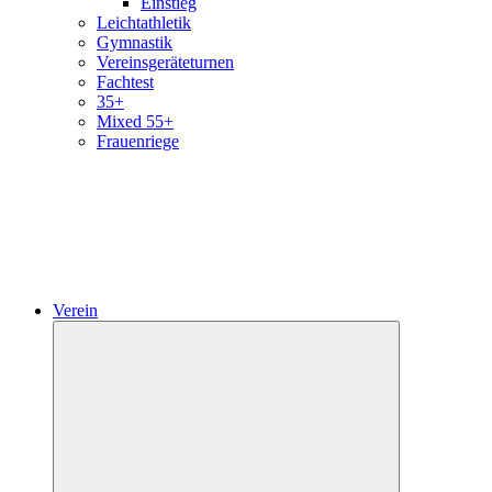
Einstieg
Leichtathletik
Gymnastik
Vereinsgeräteturnen
Fachtest
35+
Mixed 55+
Frauenriege
Verein
Untermenü
öffnen