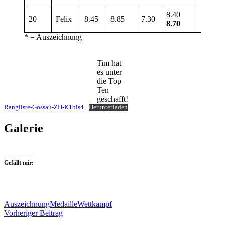
8.40
20
Felix
8.45
8.85
7.30
7.60
8.70
* = Auszeichnung
Tim hat
es unter
die Top
Ten
geschafft!
Rangliste-Gossau-ZH-K1bis4
Herunterladen
Galerie
Gefällt mir:
Auszeichnung
Medaille
Wettkampf
Beitragsnavigation
Vorheriger Beitrag