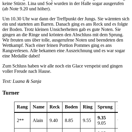
keine Stürze. Lina und Soé wurden in der Halle sogar ausgerufen
(ab Note 9.20 und höher).
Um 10.30 Uhr war dann der Treffpunkt der Jungs. Sie wärmten sich
ein und starteten am Barren. Danach ging es ans Reck und es folgte
der Boden. Trotz kleinen Unsicherheiten gab es gute Noten. Sie
gingen an die Ringe und krönten den Abschluss mit dem Sprung.
Wir freuten uns über tolle, ausgerufene Noten und beendeten den
Wettkampf. Nach einer feinen Portion Pommes ging es ans
Rangverlesen. Alle bekamen eine Auszeichnung und es war sogar
eine Medallie dabei!
Zum Schluss haben wir alle noch ein Glace verspeist und gingen
voller Freude nach Hause.
Text: Luana & Sanja
Turner
Rang
Name
Reck
Boden
Ring
Sprung
Barren
9.35
2**
Alain
9.40
8.85
9.55
9.00
9.05