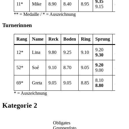
9.35
11*
Mike
8.90
8.40
8.95
8.90
9.15
** = Medaille / * = Auszeichnung
Turnerinnen
Rang
Name
Reck
Boden
Ring
Sprung
Total
9.20
12*
Lina
9.80
9.25
9.10
37.45
9.30
9.20
52*
Soé
9.10
8.70
9.05
36.05
9.00
8.10
69*
Greta
9.05
9.05
8.85
35.75
8.80
* = Auszeichnung
Kategorie 2
Obligates
Gruppenfoto