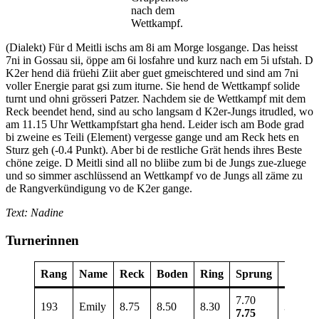
nach dem
Wettkampf.
(Dialekt) Für d Meitli ischs am 8i am Morge losgange. Das heisst
7ni in Gossau sii, öppe am 6i losfahre und kurz nach em 5i ufstah. D
K2er hend diä früehi Ziit aber guet gmeischtered und sind am 7ni
voller Energie parat gsi zum iturne. Sie hend de Wettkampf solide
turnt und ohni grösseri Patzer. Nachdem sie de Wettkampf mit dem
Reck beendet hend, sind au scho langsam d K2er-Jungs itrudled, wo
am 11.15 Uhr Wettkampfstart gha hend. Leider isch am Bode grad
bi zweine es Teili (Element) vergesse gange und am Reck hets en
Sturz geh (-0.4 Punkt). Aber bi de restliche Grät hends ihres Beste
chöne zeige. D Meitli sind all no bliibe zum bi de Jungs zue-zluege
und so simmer aschlüssend an Wettkampf vo de Jungs all zäme zu
de Rangverkündigung vo de K2er gange.
Text: Nadine
Turnerinnen
Rang
Name
Reck
Boden
Ring
Sprung
Total
7.70
193
Emily
8.75
8.50
8.30
33.30
7.75