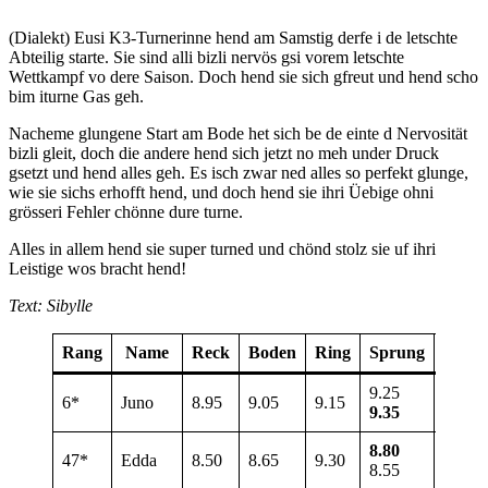
(Dialekt) Eusi K3-Turnerinne hend am Samstig derfe i de letschte
Abteilig starte. Sie sind alli bizli nervös gsi vorem letschte
Wettkampf vo dere Saison. Doch hend sie sich gfreut und hend scho
bim iturne Gas geh.
Nacheme glungene Start am Bode het sich be de einte d Nervosität
bizli gleit, doch die andere hend sich jetzt no meh under Druck
gsetzt und hend alles geh. Es isch zwar ned alles so perfekt glunge,
wie sie sichs erhofft hend, und doch hend sie ihri Üebige ohni
grösseri Fehler chönne dure turne.
Alles in allem hend sie super turned und chönd stolz sie uf ihri
Leistige wos bracht hend!
Text: Sibylle
Rang
Name
Reck
Boden
Ring
Sprung
Total
9.25
6*
Juno
8.95
9.05
9.15
36.50
9.35
8.80
47*
Edda
8.50
8.65
9.30
35.25
8.55