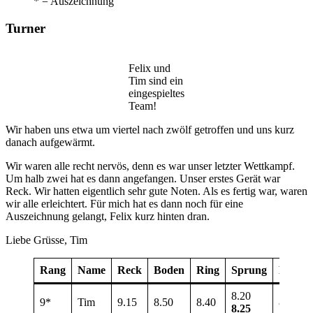
* = Auszeichnung
Turner
Felix und
Tim sind ein
eingespieltes
Team!
Wir haben uns etwa um viertel nach zwölf getroffen und uns kurz
danach aufgewärmt.
Wir waren alle recht nervös, denn es war unser letzter Wettkampf.
Um halb zwei hat es dann angefangen. Unser erstes Gerät war
Reck. Wir hatten eigentlich sehr gute Noten. Als es fertig war, waren
wir alle erleichtert. Für mich hat es dann noch für eine
Auszeichnung gelangt, Felix kurz hinten dran.
Liebe Grüsse, Tim
Rang
Name
Reck
Boden
Ring
Sprung
Barren
8.20
9*
Tim
9.15
8.50
8.40
8.25
8.25