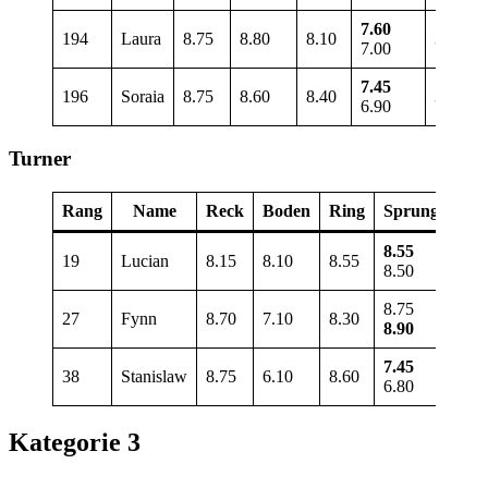
7.60
194
Laura
8.75
8.80
8.10
33.25
7.00
7.45
196
Soraia
8.75
8.60
8.40
33.20
6.90
Turner
Rang
Name
Reck
Boden
Ring
Sprung
Bar
8.55
19
Lucian
8.15
8.10
8.55
9.05
8.50
8.75
27
Fynn
8.70
7.10
8.30
8.80
8.90
7.45
38
Stanislaw
8.75
6.10
8.60
8.20
6.80
Kategorie 3