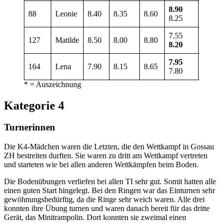
8.90
88
Leonie
8.40
8.35
8.60
34.25
8.25
7.55
127
Matilde
8.50
8.00
8.80
33.50
8.20
7.95
164
Lena
7.90
8.15
8.65
32.65
7.80
* = Auszeichnung
Kategorie 4
Turnerinnen
Die K4-Mädchen waren die Letzten, die den Wettkampf in Gossau
ZH bestreiten durften. Sie waren zu dritt am Wettkampf vertreten
und starteten wie bei allen anderen Wettkämpfen beim Boden.
Die Bodenübungen verliefen bei allen TI sehr gut. Somit hatten alle
einen guten Start hingelegt. Bei den Ringen war das Einturnen sehr
gewöhnungsbedürftig, da die Ringe sehr weich waren. Alle drei
konnten ihre Übung turnen und waren danach bereit für das dritte
Gerät, das Minitrampolin. Dort konnten sie zweimal einen